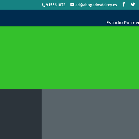
915561873
ad@abogadosdelrey.es
Estudio Porme