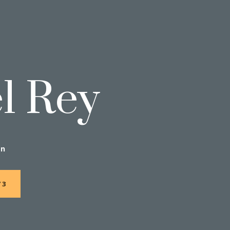
l Rey
ón
73