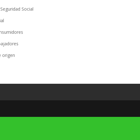
eguridad Social
al
nsumidores
ajadores
 origen