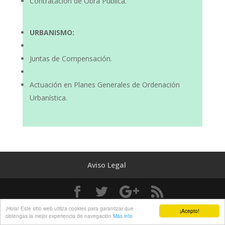
Contratación de Obra Pública.
URBANISMO:
Juntas de Compensación.
Actuación en Planes Generales de Ordenación
Urbanística.
Aviso Legal
Diseñado y desarrollado por Abogados del Rey
¡Hola! Este sitio web utiliza cookies para garantizar que
¡Acepto!
obtengas la mejor experiencia de navegación
Más info