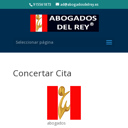
915561873
ad@abogadosdelrey.es
Seleccionar página
Concertar Cita
abogados